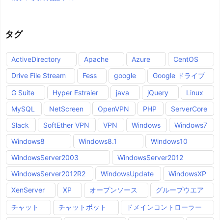
タグ
ActiveDirectory
Apache
Azure
CentOS
Drive File Stream
Fess
google
Google ドライブ
G Suite
Hyper Estraier
java
jQuery
Linux
MySQL
NetScreen
OpenVPN
PHP
ServerCore
Slack
SoftEther VPN
VPN
Windows
Windows7
Windows8
Windows8.1
Windows10
WindowsServer2003
WindowsServer2012
WindowsServer2012R2
WindowsUpdate
WindowsXP
XenServer
XP
オープンソース
グループウエア
チャット
チャットボット
ドメインコントローラー