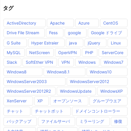
タグ
ActiveDirectory
Apache
Azure
CentOS
Drive File Stream
Fess
google
Google ドライブ
G Suite
Hyper Estraier
java
jQuery
Linux
MySQL
NetScreen
OpenVPN
PHP
ServerCore
Slack
SoftEther VPN
VPN
Windows
Windows7
Windows8
Windows8.1
Windows10
WindowsServer2003
WindowsServer2012
WindowsServer2012R2
WindowsUpdate
WindowsXP
XenServer
XP
オープンソース
グループウエア
チャット
チャットボット
ドメインコントローラー
バックアップ
ファイルサーバ
ミラーリング
修復