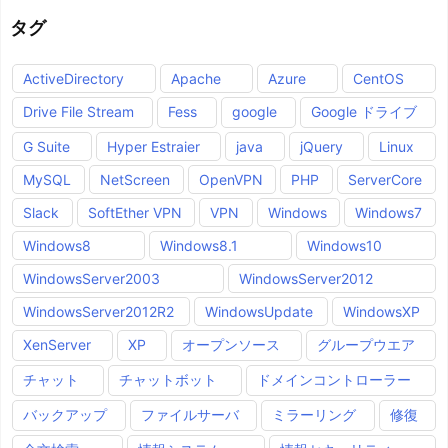
タグ
ActiveDirectory
Apache
Azure
CentOS
Drive File Stream
Fess
google
Google ドライブ
G Suite
Hyper Estraier
java
jQuery
Linux
MySQL
NetScreen
OpenVPN
PHP
ServerCore
Slack
SoftEther VPN
VPN
Windows
Windows7
Windows8
Windows8.1
Windows10
WindowsServer2003
WindowsServer2012
WindowsServer2012R2
WindowsUpdate
WindowsXP
XenServer
XP
オープンソース
グループウエア
チャット
チャットボット
ドメインコントローラー
バックアップ
ファイルサーバ
ミラーリング
修復