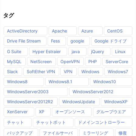
タグ
ActiveDirectory
Apache
Azure
CentOS
Drive File Stream
Fess
google
Google ドライブ
G Suite
Hyper Estraier
java
jQuery
Linux
MySQL
NetScreen
OpenVPN
PHP
ServerCore
Slack
SoftEther VPN
VPN
Windows
Windows7
Windows8
Windows8.1
Windows10
WindowsServer2003
WindowsServer2012
WindowsServer2012R2
WindowsUpdate
WindowsXP
XenServer
XP
オープンソース
グループウエア
チャット
チャットボット
ドメインコントローラー
バックアップ
ファイルサーバ
ミラーリング
修復