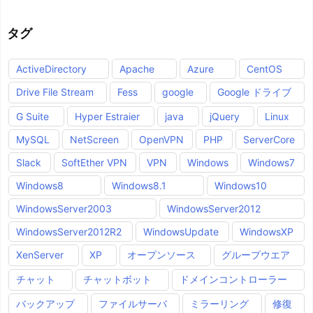
タグ
ActiveDirectory
Apache
Azure
CentOS
Drive File Stream
Fess
google
Google ドライブ
G Suite
Hyper Estraier
java
jQuery
Linux
MySQL
NetScreen
OpenVPN
PHP
ServerCore
Slack
SoftEther VPN
VPN
Windows
Windows7
Windows8
Windows8.1
Windows10
WindowsServer2003
WindowsServer2012
WindowsServer2012R2
WindowsUpdate
WindowsXP
XenServer
XP
オープンソース
グループウエア
チャット
チャットボット
ドメインコントローラー
バックアップ
ファイルサーバ
ミラーリング
修復