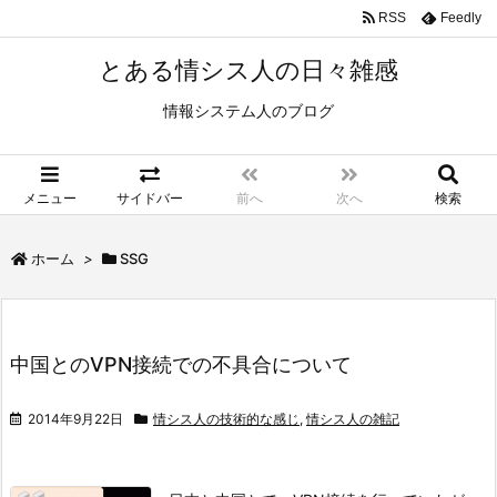
RSS
Feedly
とある情シス人の日々雑感
情報システム人のブログ
メニュー
サイドバー
前へ
次へ
検索
ホーム
>
SSG
中国とのVPN接続での不具合について
2014年9月22日
情シス人の技術的な感じ
,
情シス人の雑記