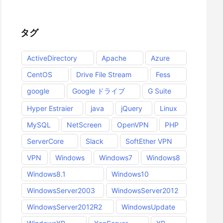
タグ
ActiveDirectory
Apache
Azure
CentOS
Drive File Stream
Fess
google
Google ドライブ
G Suite
Hyper Estraier
java
jQuery
Linux
MySQL
NetScreen
OpenVPN
PHP
ServerCore
Slack
SoftEther VPN
VPN
Windows
Windows7
Windows8
Windows8.1
Windows10
WindowsServer2003
WindowsServer2012
WindowsServer2012R2
WindowsUpdate