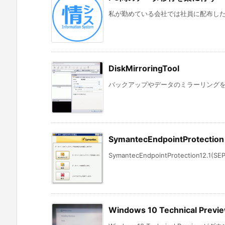
私が勤めている会社では社員に配布したP
DiskMirroringTool
バックアップやデータのミラーリングを行
SymantecEndpointProtecti
SymantecEndpointProtection12.1(S
Windows 10 Technical 