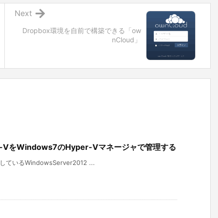
Next
Dropbox環境を自前で構築できる「ow
nCloud」
per-VをWindows7のHyper-Vマネージャで管理する
WindowsServer2012 ...