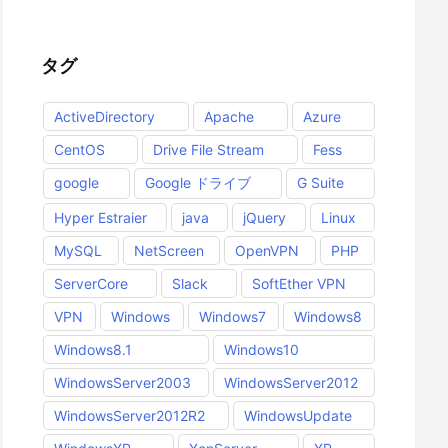
28 /E
タグ
ActiveDirectory
Apache
Azure
CentOS
Drive File Stream
Fess
google
Google ドライブ
G Suite
Hyper Estraier
java
jQuery
Linux
MySQL
NetScreen
OpenVPN
PHP
v /L /C:"100%%" > "%LOGFILE%"
ServerCore
Slack
SoftEther VPN
VPN
Windows
Windows7
Windows8
Windows8.1
Windows10
WindowsServer2003
WindowsServer2012
WindowsServer2012R2
WindowsUpdate