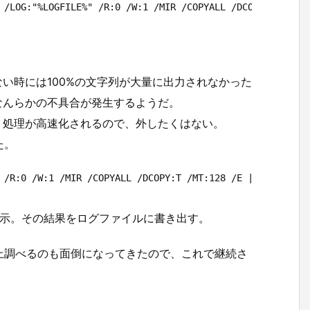
 /LOG:"%LOGFILE%" /R:0 /W:1 /MIR /COPYALL /DCOPY:T /MT:1
ない時には100%の文字列が大量に出力されなかった
なんらかの不具合が発生するようだ。
、処理が高速化されるので、外したくはない。
た。
 /R:0 /W:1 /MIR /COPYALL /DCOPY:T /MT:128 /E | findstr /
のみ表示。その結果をログファイルに書き出す。
上調べるのも面倒になってきたので、これで継続さ