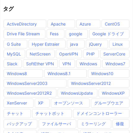
タグ
ActiveDirectory
Apache
Azure
CentOS
Drive File Stream
Fess
google
Google ドライブ
G Suite
Hyper Estraier
java
jQuery
Linux
MySQL
NetScreen
OpenVPN
PHP
ServerCore
Slack
SoftEther VPN
VPN
Windows
Windows7
Windows8
Windows8.1
Windows10
WindowsServer2003
WindowsServer2012
WindowsServer2012R2
WindowsUpdate
WindowsXP
XenServer
XP
オープンソース
グループウエア
チャット
チャットボット
ドメインコントローラー
バックアップ
ファイルサーバ
ミラーリング
修復